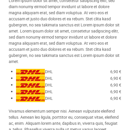
Lorem ipsum dolor sit amet, consetetur sadipscing elitr, sed
diam nonumy eirmod tempor invidunt ut labore et dolore
magna aliquyam erat, sed diam voluptua. At vero eos et
accusam et justo duo dolores et ea rebum. Stet clita kasd
gubergren, no sea takimata sanctus est Lorem ipsum dolor sit
amet. Lorem ipsum dolor sit amet, consetetur sadipscing elitr,
sed diam nonumy eirmod tempor invidunt ut labore et dolore
magna aliquyam erat, sed diam voluptua. At vero eos et
accusam et justo duo dolores et ea rebum. Stet clita kasd
gubergren, no sea takimata sanctus est Lorem ipsum dolor sit
amet.
6,90 €
DHL
6,90 €
DHL
6,90 €
DHL
6,90 €
DHL
6,90 €
DHL
Vivamus elementum semper nisi. Aenean vulputate eleifend
tellus. Aenean leo ligula, porttitor eu, consequat vitae, eleifend
ac, enim. Aliquam lorem ante, dapibus in, viverra quis, feugiat
a, tellus. Phasellus viverra nulla ut metus varius laoreet.