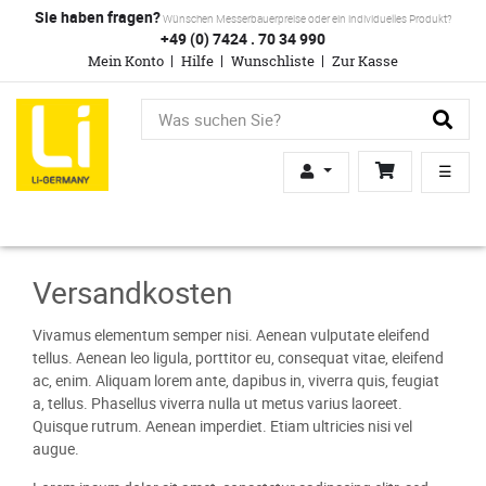
Sie haben fragen?
Wünschen Messerbauerpreise oder ein individuelles Produkt?
+49 (0) 7424 . 70 34 990
Mein Konto
Hilfe
Wunschliste
Zur Kasse
☰
Versandkosten
Vivamus elementum semper nisi. Aenean vulputate eleifend
tellus. Aenean leo ligula, porttitor eu, consequat vitae, eleifend
ac, enim. Aliquam lorem ante, dapibus in, viverra quis, feugiat
a, tellus. Phasellus viverra nulla ut metus varius laoreet.
Quisque rutrum. Aenean imperdiet. Etiam ultricies nisi vel
augue.