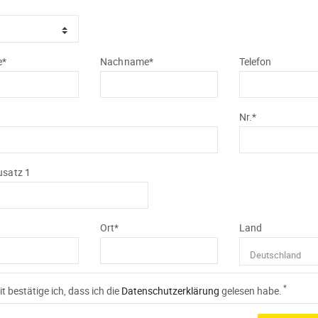
e*
Nachname*
Telefon
Nr.*
usatz 1
Ort*
Land
*
t bestätige ich, dass ich die
Daten­schutz­erklärung
gelesen habe.