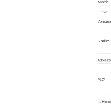
Anrede
Vornam
Straße*
Adressz
PLZ*
Hiermi