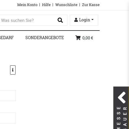
Mein Konto
Hilfe
Wunschliste
Zur Kasse
Login
BEDARF
SONDERANGEBOTE
0,00 €
M
E
S
S
E
B
A
U
E
R