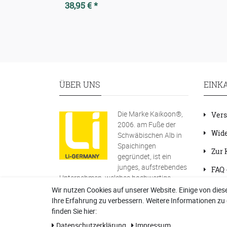
38,95 € *
ÜBER UNS
EINK
Die Marke Kaikoon®,
Vers
2006. am Fuße der
Wide
Schwäbischen Alb in
Spaichingen
Zur 
gegründet, ist ein
junges, aufstrebendes
FAQ 
Unternehmen, welches hochwertige
Refe
Sitzmöbel und Fadenvorhänge herstellt
Wir nutzen Cookies auf unserer Website. Einige von dies
und vertreibt.
Ihre Erfahrung zu verbessern. Weitere Informationen z
finden Sie hier:
Ihr Team von Kaikoon
Daten­schutz­erklärung
Impressum