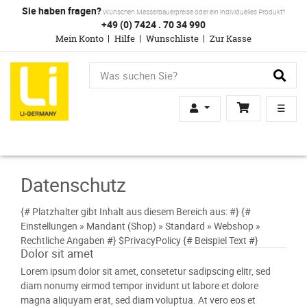
Sie haben fragen?
Wünschen Messerbauerpreise oder ein individuelles Produkt?
+49 (0) 7424 . 70 34 990
Mein Konto
Hilfe
Wunschliste
Zur Kasse
☰
Datenschutz
{# Platzhalter gibt Inhalt aus diesem Bereich aus: #} {#
Einstellungen » Mandant (Shop) » Standard » Webshop »
Rechtliche Angaben #} $PrivacyPolicy {# Beispiel Text #}
Dolor sit amet
Lorem ipsum dolor sit amet, consetetur sadipscing elitr, sed
diam nonumy eirmod tempor invidunt ut labore et dolore
magna aliquyam erat, sed diam voluptua. At vero eos et