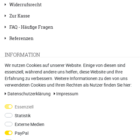
Widerrufsrecht
Zur Kasse
FAQ - Häufige Fragen
Referenzen
INFORMATION
Wir nutzen Cookies auf unserer Website. Einige von diesen sind
essenziell, während andere uns helfen, diese Website und Ihre
Kontakt
Erfahrung zu verbessern. Weitere Informationen zu den von uns
Datenschutzerklärung
verwendeten Cookies und Ihren Rechten als Nutzer finden Sie hier:
Daten­schutz­erklärung
Impressum
Impressum
Essenziell
AGB
Statistik
Vertrag widerrufen
Externe Medien
PayPal