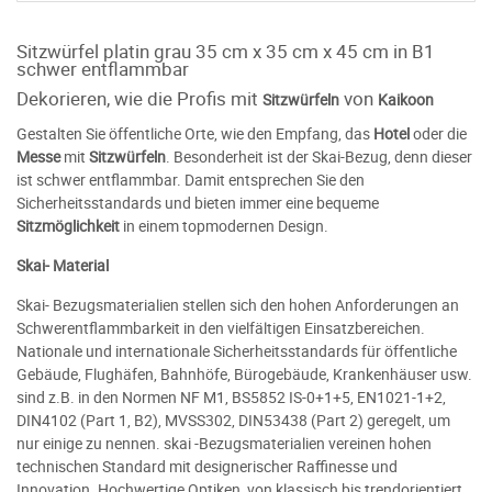
Sitzwürfel platin grau 35 cm x 35 cm x 45 cm in B1
schwer entflammbar
Dekorieren, wie die Profis mit
von
Sitzwürfeln
Kaikoon
Gestalten Sie öffentliche Orte, wie den Empfang, das
Hotel
oder die
Messe
mit
Sitzwürfeln
. Besonderheit ist der Skai-Bezug, denn dieser
ist schwer entflammbar. Damit entsprechen Sie den
Sicherheitsstandards und bieten immer eine bequeme
Sitzmöglichkeit
in einem topmodernen Design.
Skai- Material
Skai- Bezugsmaterialien stellen sich den hohen Anforderungen an
Schwerentflammbarkeit in den vielfältigen Einsatzbereichen.
Nationale und internationale Sicherheitsstandards für öffentliche
Gebäude, Flughäfen, Bahnhöfe, Bürogebäude, Krankenhäuser usw.
sind z.B. in den Normen NF M1, BS5852 IS-0+1+5, EN1021-1+2,
DIN4102 (Part 1, B2), MVSS302, DIN53438 (Part 2) geregelt, um
nur einige zu nennen. skai -Bezugsmaterialien vereinen hohen
technischen Standard mit designerischer Raffinesse und
Innovation. Hochwertige Optiken, von klassisch bis trendorientiert,