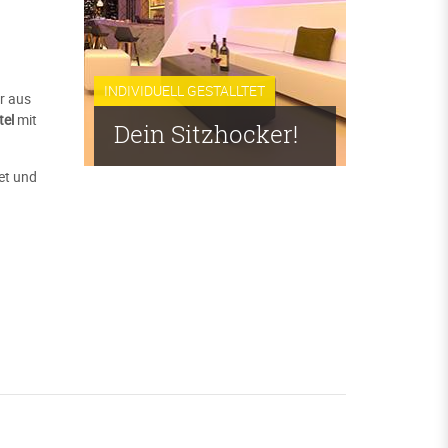
INDIVIDUELL GESTALLTET
er aus
tel
mit
Dein Sitzhocker!
et und