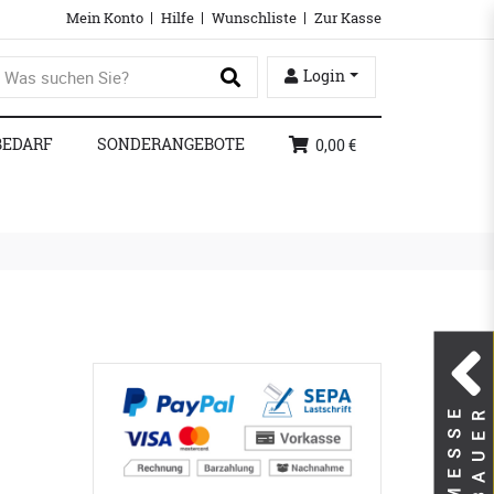
Mein Konto
Hilfe
Wunschliste
Zur Kasse
Login
BEDARF
SONDERANGEBOTE
0,00 €
M
E
S
S
E
B
A
U
E
R