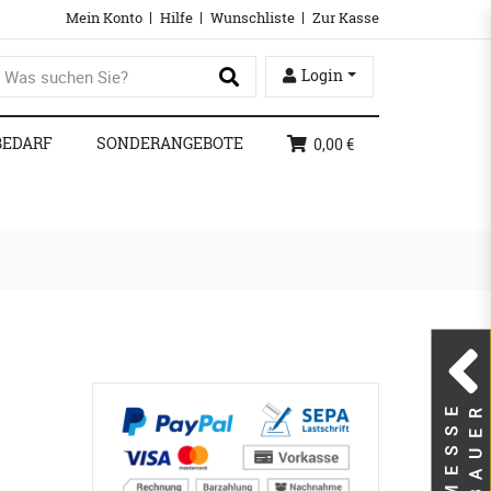
Mein Konto
Hilfe
Wunschliste
Zur Kasse
Login
BEDARF
SONDERANGEBOTE
0,00 €
M
E
S
S
E
B
A
U
E
R