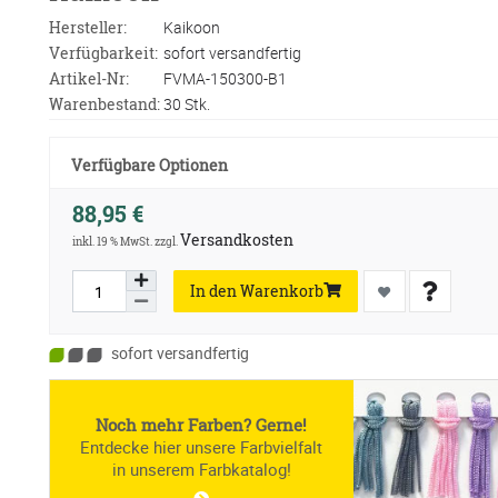
Hersteller:
Kaikoon
Verfügbarkeit:
sofort versandfertig
Artikel-Nr:
FVMA-150300-B1
Warenbestand:
30 Stk.
Verfügbare Optionen
88,95 €
Versandkosten
inkl. 19 % MwSt. zzgl.
In den Warenkorb
sofort versandfertig
Noch mehr Farben? Gerne!
Entdecke hier unsere Farbvielfalt
in unserem Farbkatalog!