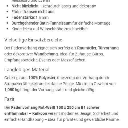
Messebau und Events
Nicht blickdicht
– lichtdurchlässig und dekorativ
Fäden
fransen nicht aus
Fadenstärke:
1,5 mm
Durchgehender Satin-Tunnelsaum
für einfache Montage
Kinderleicht auf Wunschhöhe zuschneidbar
Vielseitige Einsatzbereiche
Der Fadenvorhang eignet sich perfekt als
Raumteiler
,
Türvorhang
oder dekorativer
Wandbehang
. Ideal für Zuhause, Büros,
Empfangsbereiche, Events oder Messeflächen.
Langlebiges Material
Gefertigt aus
100% Polyester
, überzeugt der Vorhang durch
Strapazierfähigkeit und einfache Pflege. Mit einem Gewicht von
1,080 kg
hängt der Vorhang stabil und gleichmäßig.
Fazit
Der
Fadenvorhang Rot-Weiß 150 x 250 cm B1 schwer
entflammbar – Kaikoon
vereint modernes Design, Sicherheit und
einfache Handhabung – ideal für private und gewerbliche Räume.