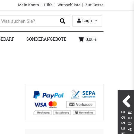
Mein Konto
Hilfe
Wunschliste
Zur Kasse
Login
BEDARF
SONDERANGEBOTE
0,00 €
M
E
S
S
E
B
A
U
E
R