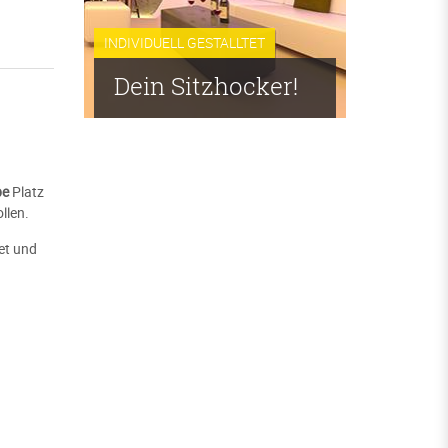
INDIVIDUELL GESTALLTET
Dein Sitzhocker!
be
Platz
llen.
et und